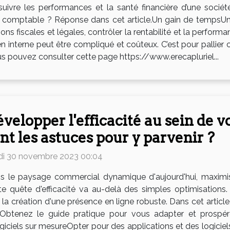
suivre les performances et la santé financière d’une socié
 comptable ? Réponse dans cet article.Un gain de tempsUne b
tions fiscales et légales, contrôler la rentabilité et la perfor
en interne peut être compliqué et coûteux. C’est pour pall
ous pouvez consulter cette page https://www.erecapluriel...
velopper l'efficacité au sein de v
nt les astuces pour y parvenir ?
di 30 novembre 2023 00:04
s le paysage commercial dynamique d'aujourd'hui, maximiser 
e quête d'efficacité va au-delà des simples optimisations.
la création d'une présence en ligne robuste. Dans cet article
lle. Obtenez le guide pratique pour vous adapter et pros
ogiciels sur mesureOpter pour des applications et des logic