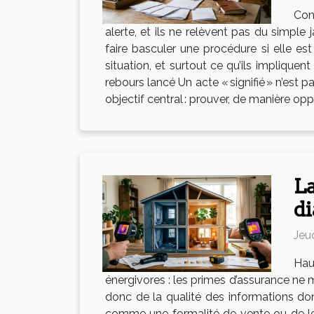
Con
alerte, et ils ne relèvent pas du simple 
faire basculer une procédure si elle e
situation, et surtout ce qu’ils impliquen
rebours lancé Un acte « signifié » n’est
objectif central : prouver, de manière opp
La
di
Jeu
Hau
énergivores : les primes d’assurance ne 
donc de la qualité des informations don
comme une formalité de vente ou de loca