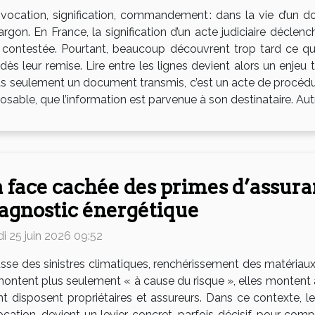
vocation, signification, commandement : dans la vie d’un 
jargon. En France, la signification d’un acte judiciaire déclen
st contestée. Pourtant, beaucoup découvrent trop tard ce 
t dès leur remise. Lire entre les lignes devient alors un enje
 pas seulement un document transmis, c’est un acte de procéd
osable, que l’information est parvenue à son destinataire. Autr
 face cachée des primes d’assura
agnostic énergétique
di 25 juin 2026 09:52
sse des sinistres climatiques, renchérissement des matériaux
montent plus seulement « à cause du risque », elles montent 
t disposent propriétaires et assureurs. Dans ce contexte, 
tion, devient un levier concret, parfois décisif, pour compr