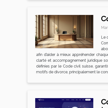
Co
Mard
Le 
Com
abo
afin d’aider à mieux appréhender chaqu
clarté et accompagnement juridique son
définies par le Code civil suisse, garant
motifs de divorce, principalement le con
Co