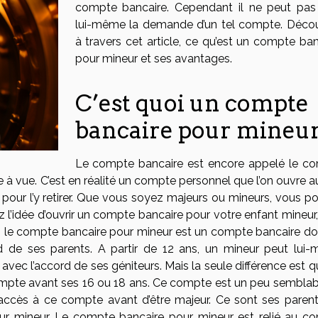
compte bancaire. Cependant il ne peut pas 
lui-même la demande d’un tel compte. Déco
à travers cet article, ce qu’est un compte ban
pour mineur et ses avantages.
C’est quoi un compte
bancaire pour mineur
Le compte bancaire est encore appelé le c
à vue. C’est en réalité un compte personnel que l’on ouvre a
 pour l’y retirer. Que vous soyez majeurs ou mineurs, vous p
 l’idée d’ouvrir un compte bancaire pour votre enfant mineur,
et, le compte bancaire pour mineur est un compte bancaire do
d de ses parents. A partir de 12 ans, un mineur peut lui
ec l’accord de ses géniteurs. Mais la seule différence est qu
mpte avant ses 16 ou 18 ans. Ce compte est un peu semblab
accès à ce compte avant d’être majeur. Ce sont ses parent
ur mineur. Le compte bancaire pour mineur est relié au c