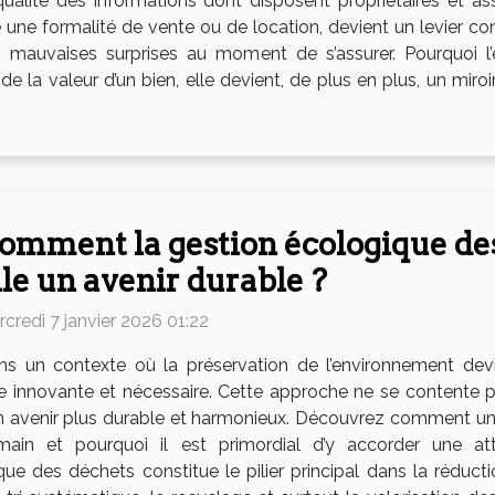
ualité des informations dont disposent propriétaires et as
e formalité de vente ou de location, devient un levier conc
es mauvaises surprises au moment de s’assurer. Pourquoi l’
de la valeur d’un bien, elle devient, de plus en plus, un miro
omment la gestion écologique des
lle un avenir durable ?
credi 7 janvier 2026 01:22
ns un contexte où la préservation de l’environnement devi
nnovante et nécessaire. Cette approche ne se contente pas
 un avenir plus durable et harmonieux. Découvrez comment un
 et pourquoi il est primordial d’y accorder une attent
e des déchets constitue le pilier principal dans la réducti