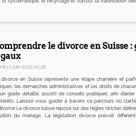
 tri systématique, le recyclage et surtout la valorisation de
omprendre le divorce en Suisse : 
égaux
di 10 juin 2025 01:28
 divorce en Suisse représente une étape charnière et pa
iques, les démarches administratives et les droits de chacu
un guide détaillé, assorti de conseils pratiques, afin d’a
ntérêts. Laissez-vous guider à travers ce parcours où clar
vorce Le divorce suisse repose sur des règles strictes définie
ution du mariage. La législation divorce prévoit différen