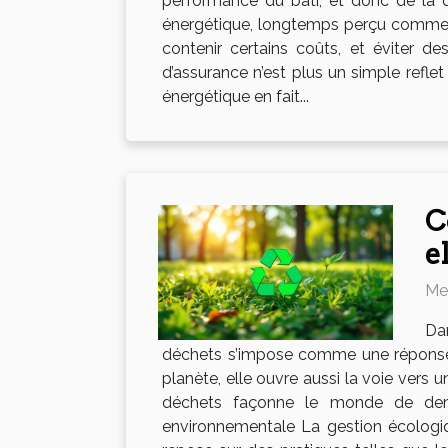
performance du bâti, et donc de la q
énergétique, longtemps perçu comme un
contenir certains coûts, et éviter d
d’assurance n’est plus un simple reflet 
énergétique en fait...
C
e
Mer
Da
déchets s’impose comme une réponse i
planète, elle ouvre aussi la voie vers
déchets façonne le monde de demain
environnementale La gestion écologiqu