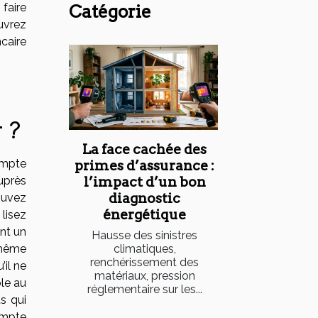
faire
Catégorie
uvrez
caire
 ?
La face cachée des
ompte
primes d’assurance :
uprès
l’impact d’un bon
diagnostic
ouvez
énergétique
 lisez
nt un
Hausse des sinistres
-même
climatiques,
renchérissement des
’il ne
matériaux, pression
le au
réglementaire sur les...
s qui
ompte