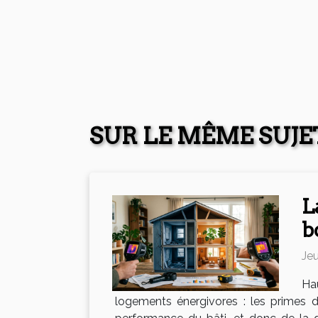
SUR LE MÊME SUJE
L
b
Jeu
Ha
logements énergivores : les primes 