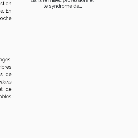
dans le milieu professionnel,
stion
le syndrome de...
le. En
roche
agés.
bres
ls de
tions
et de
ables