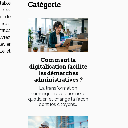
table
Catégorie
n des
ce de
ances
mites
uvrez
evier
lle et
Comment la
digitalisation facilite
les démarches
administratives ?
La transformation
numérique révolutionne le
quotidien et change la façon
dont les citoyens...