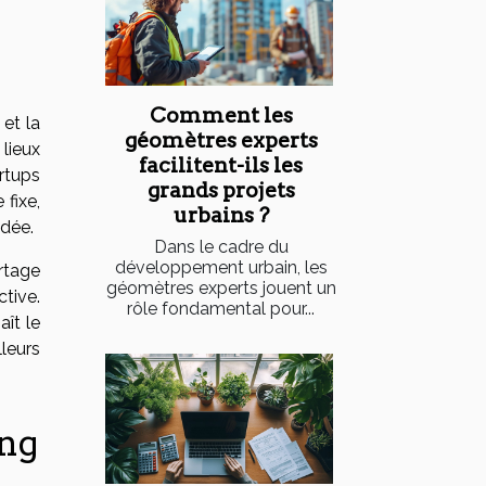
Comment les
et la
géomètres experts
lieux
facilitent-ils les
artups
grands projets
 fixe,
urbains ?
dée.
Dans le cadre du
développement urbain, les
rtage
géomètres experts jouent un
tive.
rôle fondamental pour...
ît le
leurs
ing