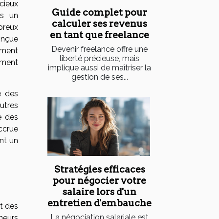
cieux
Guide complet pour
ns un
calculer ses revenus
breux
en tant que freelance
onçue
Devenir freelance offre une
ement
liberté précieuse, mais
ement
implique aussi de maîtriser la
gestion de ses...
e des
utres
e des
ccrue
nt un
Stratégies efficaces
pour négocier votre
salaire lors d'un
entretien d'embauche
t des
La négociation salariale est
eneurs