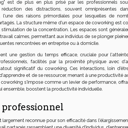
g" est de plus en plus prisé par les professionnels sou
 La réduction des distractions, souvent omniprésentes da
st l'une des raisons primordiales pour lesquelles de nom
 partagés. La structure même d'un espace de coworking est c
a stimulation de la concentration. Les espaces sont général
travail calmes, permettant aux individus de se plonger plein
quentes rencontrées en entreprise ou à domicile.
ent une gestion du temps efficace, cruciale pour l'atteint
ofessionnels, facilités par la proximité physique avec d'a
tout significatif du coworking. Ces interactions, loin d'êtr
 d'apprendre et de se ressourcer, menant à une productivité a
e coworking s'impose comme un levier de performance, offra
ui ensemble, boostent la productivité individuelle.
 professionnel
 largement reconnue pour son efficacité dans l'élargissemen
ail partagés rassemblent une diversité d'individus, d'entrepr