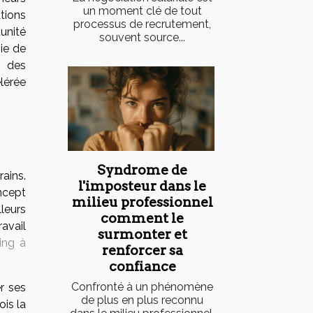
un moment clé de tout
tions
processus de recrutement,
unité
souvent source...
gie de
n des
lérée
Syndrome de
ains.
l'imposteur dans le
oncept
milieu professionnel
leurs
comment le
avail
surmonter et
ing à
renforcer sa
confiance
Confronté à un phénomène
er ses
de plus en plus reconnu
ois la