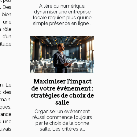
À l’ère du numérique,
e. Des
dynamiser une entreprise
 bien
locale requiert plus qu’une
r une
simple présence en ligne...
n rôle
 d’un
titude
Maximiser l'impact
n. Le
de votre événement :
nt des
stratégies de choix de
main,
salle
ques.
Organiser un événement
rance
réussi commence toujours
c une
par le choix de la bonne
salle. Les critères à...
uvais