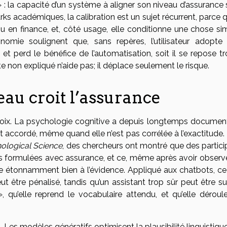
» : la capacité d’un système à aligner son niveau d’assurance 
ks académiques, la calibration est un sujet récurrent, parce q
ou en finance, et, côté usage, elle conditionne une chose sim
onomie soulignent que, sans repères, l’utilisateur adopte
 et perd le bénéfice de l’automatisation, soit il se repose t
e non expliqué n’aide pas; il déplace seulement le risque.
au croit l’assurance
voix. La psychologie cognitive a depuis longtemps documen
édit accordé, même quand elle n’est pas corrélée à l’exactitude
ological Science
, des chercheurs ont montré que des partici
ns formulées avec assurance, et ce, même après avoir observ
te étonnamment bien à l’évidence. Appliqué aux chatbots, ce 
t être pénalisé, tandis qu’un assistant trop sûr peut être su
 qu’elle reprend le vocabulaire attendu, et qu’elle déroul
 Les modèles génératifs optimisent la plausibilité linguistiqu