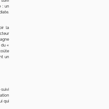
 suivi
 : un
iate.
ir la
cteur
pagne
 du «
 coûte
ent un
 suivi
ation
ui qui