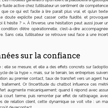
xte fluide active chez l’utilisateur un sentiment de compétenc
ue ce qui est facile à lire paraît plus vrai, et qu’un texte
e doute explicite peut casser cette fluidité, et provoque
oi il hésite ? ». À l’inverse, une hésitation peut aussi jouer u
 à condition d’être opérationnelle, c’est-à-dire accompagnée
ve. Sans cela, l’utilisateur se retrouve seul face à une incer
nnées sur la confiance
 elle se mesure, et elle a des effets concrets sur l’adoptio
ycle de la hype », mais, sur le terrain, les entreprises suive
ution au premier contact, taux de transfert vers un agent hu
traitement. Or l’incertitude du chatbot influence ces métri
ansfert augmente mécaniquement; quand il répond avec assu
 à court terme, puis remonter par effet de rattrapage, ave
res de relation client, cette dynamique se voit vite : un ma
 coût de recontact.