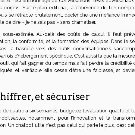
alité : échantillonnage de conversations, tests adversariaux,
 du corpus. Sur le plan éditorial, la cohérence du ton compte
puis se rétracte brutalement, déclenche une méfiance imméd
e de dire « je ne sais pas » sans dramatiser.
 sous-estimée. Au-delà des coûts de calcul, il faut prévo
ion, la conformité, et la formation des équipes. Dans le se
es, la bascule vers des outils conversationnels s’accom
arfois d’hébergement spécifique. C’est aussi là que la mesure
outil qui fait gagner du temps mais fait perdre la crédibilité
iquée, et vérifiable, elle cesse d’être une faiblesse, et devi
iffrer, et sécuriser
e de quatre à six semaines, budgétez l’évaluation qualité et le
mobilisables, notamment pour l’innovation et la transform
. Un chatbot utile n’est pas celui qui parle le plus, c’est cel