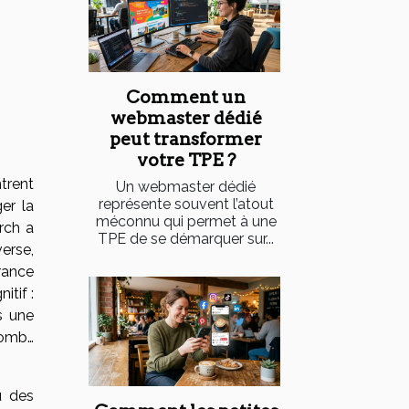
Comment un
webmaster dédié
peut transformer
votre TPE ?
trent
Un webmaster dédié
représente souvent l’atout
er la
méconnu qui permet à une
arch a
TPE de se démarquer sur...
erse,
rance
itif :
ns une
lomb…
u des