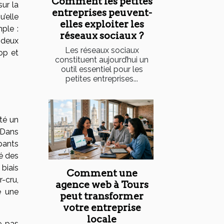
Comment les petites
sur la
entreprises peuvent-
u’elle
elles exploiter les
ple :
réseaux sociaux ?
 deux
Les réseaux sociaux
rop et
constituent aujourd’hui un
outil essentiel pour les
petites entreprises...
té un
. Dans
pants
é des
biais
Comment une
r-cru,
agence web à Tours
e une
peut transformer
votre entreprise
locale
e, pas