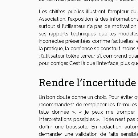
Les chiffres publics illustrent l’ampleur d
Association, l’exposition à des informatio
surtout si l’utilisateur n’a pas de motivati
ses rapports techniques que les modèles 
incorrectes présentées comme factuelles, e
la pratique, la confiance se construit moins 
: l’utilisateur tolère l’erreur s’il comprend 
pour corriger. C’est là que l’interface, plus q
Rendre l’incertitude 
Un bon doute donne un choix. Pour éviter que
recommandent de remplacer les formules va
telle donnée », « je peux me tromper 
interprétations possibles ». L’idée n’est p
d’offrir une boussole. En rédaction aut
demander une validation de faits sensible