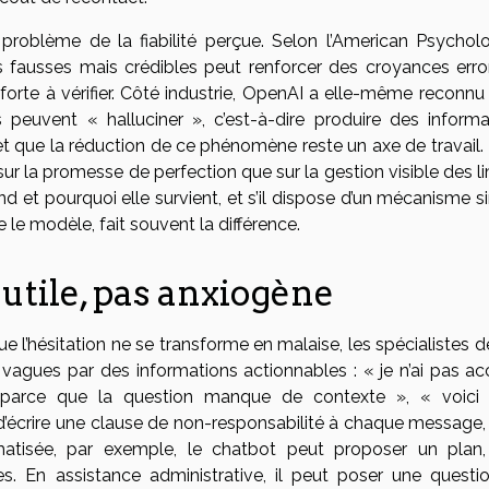
u problème de la fiabilité perçue. Selon l’American Psycholo
ns fausses mais crédibles peut renforcer des croyances erro
on forte à vérifier. Côté industrie, OpenAI a elle-même reconn
peuvent « halluciner », c’est-à-dire produire des informa
t que la réduction de ce phénomène reste un axe de travail.
sur la promesse de perfection que sur la gestion visible des l
quand et pourquoi elle survient, et s’il dispose d’un mécanisme 
ue le modèle, fait souvent la différence.
utile, pas anxiogène
 l’hésitation ne se transforme en malaise, les spécialistes d
gues par des informations actionnables : « je n’ai pas ac
parce que la question manque de contexte », « voici
as d’écrire une clause de non-responsabilité à chaque message
omatisée, par exemple, le chatbot peut proposer un plan,
s. En assistance administrative, il peut poser une questi