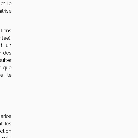
 et le
îtrise
 liens
tée),
st un
r des
sulter
e que
s : le
arios
t les
iction