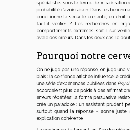
spécialistes sous le terme de « calibration 
probabilité d’avoir raison. Dans les benchmar
conditionne la sécurité en santé, en droit 
faut-il vérifier ? Les recherches en erg
comportements extrêmes, soit il sur-vérifie
avale des erreurs. Dans les deux cas, le dout
Pourquoi notre cerve
On ne juge pas une réponse, on juge une 
biais : la confiance affichée influence le cr
une série d’expériences publiées dans
Psych
accordaient plus de poids à des affirmatio
erreurs répétées; la forme persuasive résis
crée un paradoxe : un assistant prudent peu
surtout quand la réponse « sonne juste »,
explication cohérente.
La cohérence, justement, est l’un des pièges.