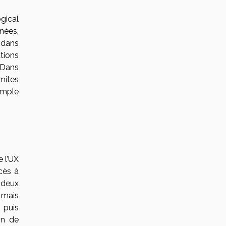
gical
nées,
u dans
tions
 Dans
imites
simple
e l’UX
cès à
 deux
, mais
 puis
on de