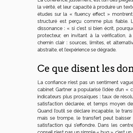
la vérité, et leur capacité à produire un te
études sur la « fluency effect » montrent q
structuré est perçu comme plus fiable. L
dissonance : « si c’est si bien écrit, pourqu
protecteur, en invitant à la vérification,
chemin clair : sources, limites, et alternati
abstraite, et l’expérience se dégrade.
Ce que disent les do
La confiance n’est pas un sentiment vague :
cabinet Gartner a popularisé l’idée d’un « c
indicateurs plus prosaïques : taux de résol
satisfaction déclarée, et temps moyen de 
Quand l’outil se déclare incapable, le tr
mais se trompe, le transfert peut baisser
satisfaction qui s’effondre. Dans les cent
conseil n’est pas un simple « bug », c’est un