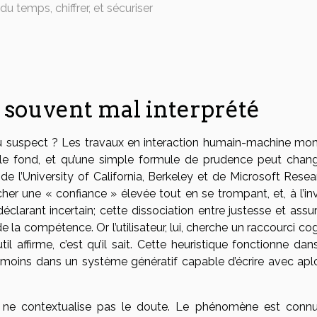
du temps, chiffrer, et sécuriser
 souvent mal interprété
u suspect ? Les travaux en interaction humain-machine mon
nt le fond, et qu’une simple formule de prudence peut chang
 de l’University of California, Berkeley et de Microsoft Rese
er une « confiance » élevée tout en se trompant, et, à l’inv
clarant incertain; cette dissociation entre justesse et assu
e la compétence. Or l’utilisateur, lui, cherche un raccourci cogn
l’outil affirme, c’est qu’il sait. Cette heuristique fonctionne da
 moins dans un système génératif capable d’écrire avec ap
ce ne contextualise pas le doute. Le phénomène est conn