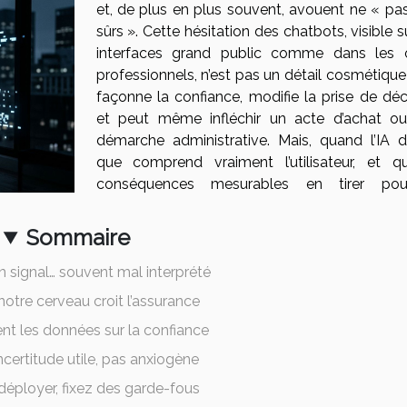
et, de plus en plus souvent, avouent ne « pas
sûrs ». Cette hésitation des chatbots, visible s
interfaces grand public comme dans les o
professionnels, n’est pas un détail cosmétique 
façonne la confiance, modifie la prise de déci
et peut même infléchir un acte d’achat o
démarche administrative. Mais, quand l’IA d
que comprend vraiment l’utilisateur, et qu
conséquences mesurables en tirer pou
Sommaire
n signal… souvent mal interprété
notre cerveau croit l’assurance
nt les données sur la confiance
ncertitude utile, pas anxiogène
déployer, fixez des garde-fous