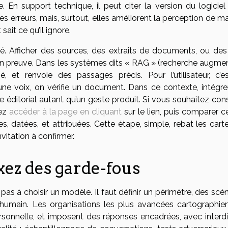
e. En support technique, il peut citer la version du logiciel
s erreurs, mais, surtout, elles améliorent la perception de ma
et sait ce qu’il ignore.
lité. Afficher des sources, des extraits de documents, ou des
 en preuve. Dans les systèmes dits « RAG » (recherche augmen
ié, et renvoie des passages précis. Pour l’utilisateur, c’e
ne voix, on vérifie un document. Dans ce contexte, intégre
e éditorial autant qu’un geste produit. Si vous souhaitez con
vez
accéder à la page en cliquant
sur le lien, puis comparer c
s, datées, et attribuées. Cette étape, simple, rebat les carte
vitation à confirmer.
xez des garde-fous
s à choisir un modèle. Il faut définir un périmètre, des scén
l’humain. Les organisations les plus avancées cartographien
 personnelle, et imposent des réponses encadrées, avec interd